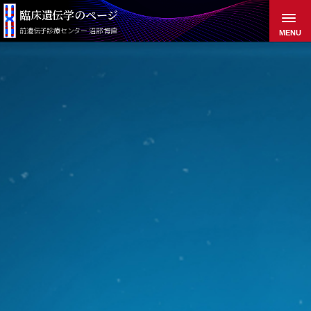
臨床遺伝学のページ
前遺伝子診療センター 沼部 博直
MENU