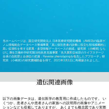
当ホームページは、国立研究開発法人 日本医療研究開発機構 （AMED)の臨床ゲ
ノム情報統合データベース整備事業「真に個別患者の診療に役立ち領域横断的に
高い拡張性を有する変異・多型情報データベースの創成」研究班 （小崎班) なら
びに 厚生労働科学研究難治性疾患克服事業「先天異常症候群のライフステージ
全体の自然歴と合併症の把握：Reverse phenotypingを包含したアプローチ」研
究班 （小崎班) の研究費補助金を得て、2021年3月1日に再構築されました。
遺伝関連画像
以下の画像データは、遺伝医学の教育用に作成したものです。 い
くつか、患者さんや患者さんの家族への説明用の画像やアニメー
ションなども収載してありますが、 あくまでも概念図であり実際