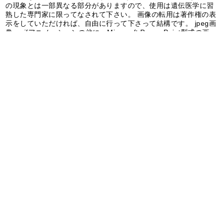
の現象とは一部異なる部分がありますので、使用は遺伝医学に習
熟した専門家に限ってなされて下さい。 画像の転用は著作権の表
示をしていただければ、自由に行って下さって結構です。 jpeg画
像、gifアニメーションの他に、Microsoft Power Point型式の画
像ファイルを加えました（※で表示）。 改良すべき点や御要望・
御感想などございましたら、ページタイトル内のE-mail宛先ま
で、メールをお送り下さい。
updated on June 24, 2003
細胞・染色体・DNA略図
染色体詳細図 ※
染色体核型写真
染色体異常模式動画
減数分裂～受精動画 ※